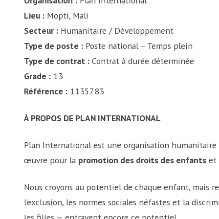
Organisation :
Plan International
Lieu :
Mopti, Mali
Secteur :
Humanitaire / Développement
Type de poste :
Poste national – Temps plein
Type de contrat :
Contrat à durée déterminée
Grade :
13
Référence :
1135783
À PROPOS DE PLAN INTERNATIONAL
Plan International est une organisation humanitair
œuvre pour la
promotion des droits des enfants
et 
Nous croyons au potentiel de chaque enfant, mais rec
l’exclusion, les normes sociales néfastes et la discr
les filles — entravent encore ce potentiel.