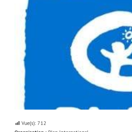
Vue(s):
712