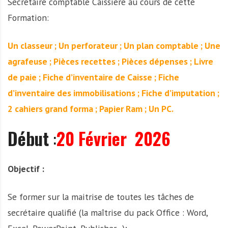
Secrétaire comptable Caissière au cours de cette
A
f
Formation:
r
i
Un classeur ; Un perforateur ; Un plan comptable ; Une
q
agrafeuse ; Pièces recettes ; Pièces dépenses ; Livre
u
e
de paie ; Fiche d’inventaire de Caisse ; Fiche
d’inventaire des immobilisations ; Fiche d’imputation ;
2 cahiers grand forma ; Papier Ram ; Un PC.
Début
:
20 Février
2026
Objectif :
Se former sur la maitrise de toutes les tâches de
secrétaire qualifié (la maîtrise du pack Office : Word,