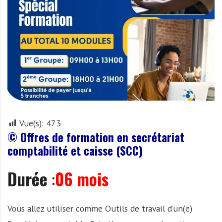
r
t
u
n
i
t
é
s
a
u
Vue(s):
473
T
© Offres de formation en secrétariat
O
comptabilité et caisse (SCC)
G
O
Durée
:
06 mois
e
t
e
Vous allez utiliser comme Outils de travail d’un(e)
n