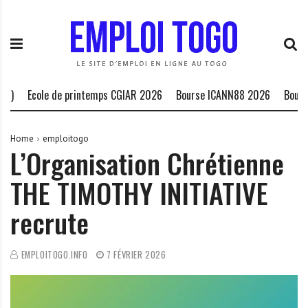
S
E
L
k
m
a
i
p
P
p
l
l
t
o
a
o
i
t
Ecole de printemps CGIAR 2026
Bourse ICANN88 2026
Bourse H
c
T
e
o
o
f
n
g
o
Home
emploitogo
L’Organisation Chrétienne
t
o
r
e
.
m
THE TIMOTHY INITIATIVE
n
I
e
t
N
d
recrute
F
e
O
s
o
EMPLOITOGO.INFO
7 FÉVRIER 2026
p
p
o