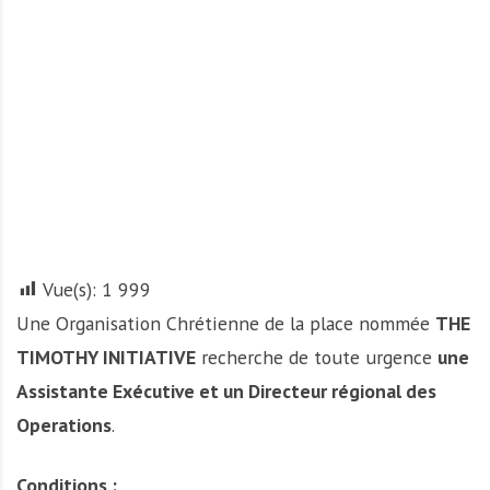
A
f
r
i
q
u
e
Vue(s):
1 999
Une Organisation Chrétienne de la place nommée
THE
TIMOTHY INITIATIVE
recherche de toute urgence
une
Assistante Exécutive et un Directeur régional des
Operations
.
Conditions
: