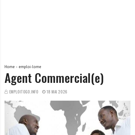
r
t
u
n
i
t
é
s
a
Home
emploi-lome
u
Agent Commercial(e)
T
O
EMPLOITOGO.INFO
18 MAI 2026
G
O
e
t
e
n