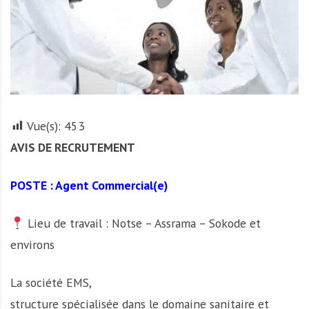
A
f
r
i
q
u
e
Vue(s):
453
AVIS DE RECRUTEMENT
POSTE : Agent Commercial(e)
Lieu de travail : Notse – Assrama – Sokode et
environs
La société EMS,
structure spécialisée dans le domaine sanitaire et