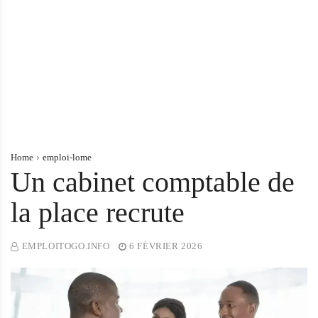
r
t
u
n
i
t
é
s
a
Home
emploi-lome
u
Un cabinet comptable de
T
O
la place recrute
G
O
EMPLOITOGO.INFO
6 FÉVRIER 2026
e
t
e
n