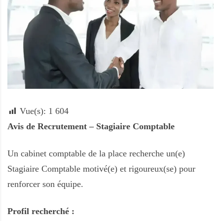
A
f
r
i
q
u
e
Vue(s):
1 604
Avis de Recrutement – Stagiaire Comptable
Un cabinet comptable de la place recherche un(e)
Stagiaire Comptable motivé(e) et rigoureux(se) pour
renforcer son équipe.
Profil recherché :