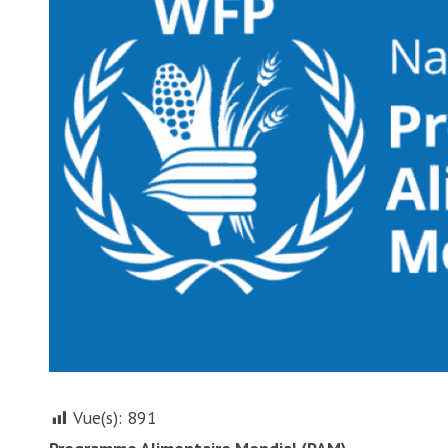
Vue(s):
891