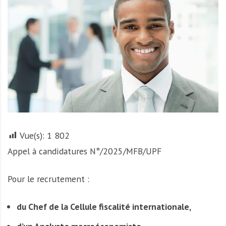
A
f
r
i
q
u
e
Vue(s):
1 802
Appel à candidatures N°/2025/MFB/UPF
Pour le recrutement :
du Chef de la Cellule fiscalité internationale,