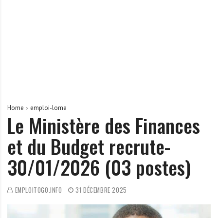
r
t
u
n
i
t
é
s
a
Home
emploi-lome
u
Le Ministère des Finances
T
et du Budget recrute-
O
G
30/01/2026 (03 postes)
O
e
t
EMPLOITOGO.INFO
31 DÉCEMBRE 2025
e
n