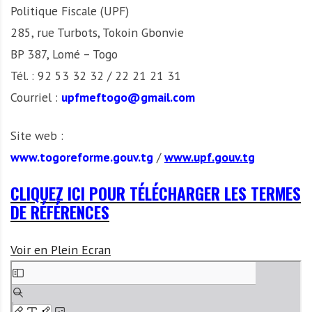
Politique Fiscale (UPF)
285, rue Turbots, Tokoin Gbonvie
BP 387, Lomé – Togo
Tél. : 92 53 32 32 / 22 21 21 31
Courriel :
upfmeftogo@gmail.com
Site web :
www.togoreforme.gouv.tg
/
www.upf.gouv.tg
CLIQUEZ ICI POUR TÉLÉCHARGER LES TERMES
DE RÉFÉRENCES
Voir en Plein Ecran
A
l