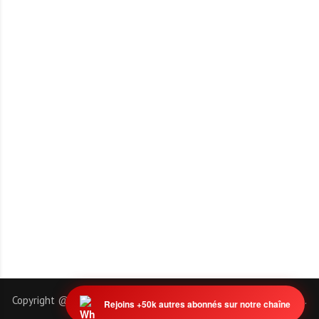
Copyright @ 2011-2026 | EmploiTogo.INFO. Tous droits réservés.
Rejoins +50k autres abonnés sur notre chaîne