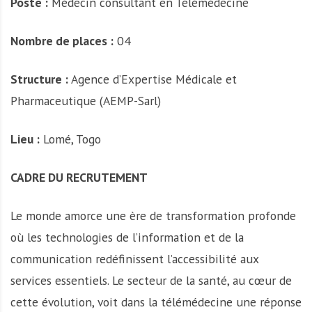
Poste :
Médecin consultant en Télémédecine
A
f
r
Nombre de places :
04
i
q
Structure :
Agence d’Expertise Médicale et
u
Pharmaceutique (AEMP-Sarl)
e
Lieu :
Lomé, Togo
CADRE DU RECRUTEMENT
Le monde amorce une ère de transformation profonde
où les technologies de l’information et de la
communication redéfinissent l’accessibilité aux
services essentiels. Le secteur de la santé, au cœur de
cette évolution, voit dans la télémédecine une réponse