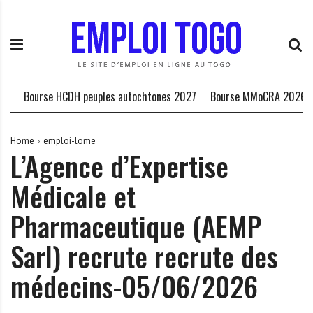
S
E
L
k
m
a
i
p
P
p
l
l
t
o
a
o
i
t
Bourse HCDH peuples autochtones 2027
Bourse MMoCRA 2026
Le
c
T
e
o
o
f
n
g
o
Home
emploi-lome
L’Agence d’Expertise
t
o
r
e
.
m
Médicale et
n
I
e
t
N
d
Pharmaceutique (AEMP
F
e
O
s
Sarl) recrute recrute des
o
médecins-05/06/2026
p
p
o