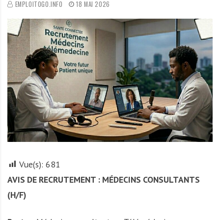
EMPLOITOGO.INFO
18 MAI 2026
r
t
u
n
i
t
é
s
a
u
T
O
G
O
Vue(s):
681
e
AVIS DE RECRUTEMENT : MÉDECINS CONSULTANTS
t
(H/F)
e
n