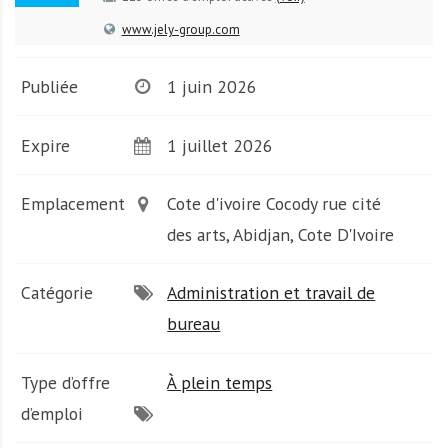
A
f
www.jely-group.com
r
i
Publiée
1 juin 2026
q
u
Expire
1 juillet 2026
e
Emplacement
Cote d'ivoire Cocody rue cité
des arts, Abidjan, Cote D'Ivoire
Catégorie
Administration et travail de
bureau
Type d’offre
À plein temps
d’emploi