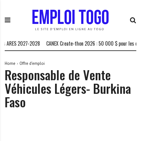
S
E
L
k
m
a
i
p
P
p
l
l
t
o
a
o
i
t
s ARES 2027-2028
CANEX Create-thon 2026 : 50 000 $ pour les créat
c
T
e
o
o
f
n
g
o
Home
Offre d'emploi
Responsable de Vente
t
o
r
e
.
m
Véhicules Légers- Burkina
n
I
e
t
N
d
Faso
F
e
O
s
o
p
p
o