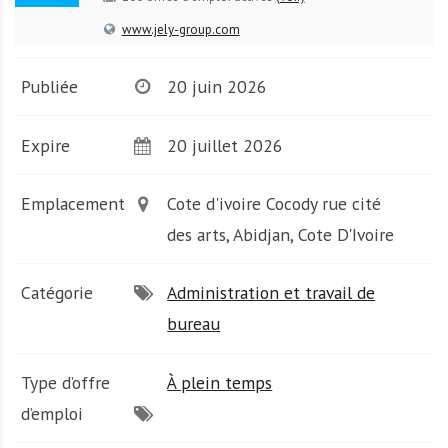
A
f
www.jely-group.com
r
i
Publiée
20 juin 2026
q
u
Expire
20 juillet 2026
e
Emplacement
Cote d'ivoire Cocody rue cité
des arts, Abidjan, Cote D'Ivoire
Catégorie
Administration et travail de
bureau
Type d’offre
À plein temps
d’emploi