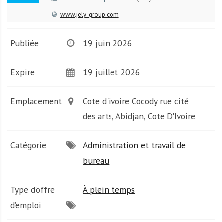
A
f
www.jely-group.com
r
i
Publiée
19 juin 2026
q
u
Expire
19 juillet 2026
e
Emplacement
Cote d'ivoire Cocody rue cité
des arts, Abidjan, Cote D'Ivoire
Catégorie
Administration et travail de
bureau
Type d’offre
À plein temps
d’emploi