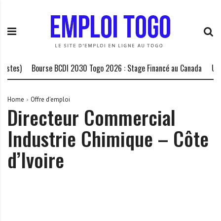
S
E
L
k
m
a
i
p
P
p
l
l
t
o
a
o
i
t
stes)
Bourse BCDI 2030 Togo 2026 : Stage Financé au Canada
Une 
c
T
e
o
o
f
n
g
o
Home
Offre d'emploi
Directeur Commercial
t
o
r
e
.
m
Industrie Chimique – Côte
n
I
e
t
N
d
d’Ivoire
F
e
O
s
o
p
p
o