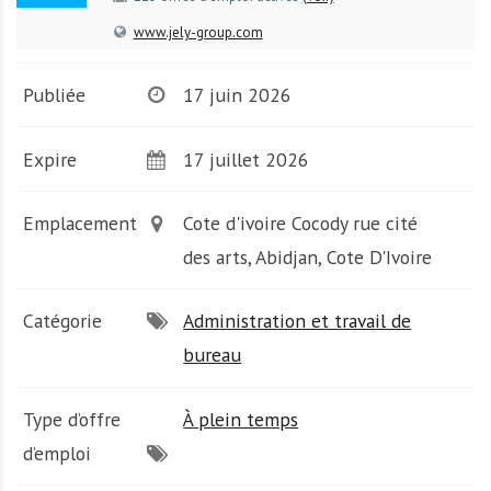
A
f
www.jely-group.com
r
i
Publiée
17 juin 2026
q
u
Expire
17 juillet 2026
e
Emplacement
Cote d'ivoire Cocody rue cité
des arts, Abidjan, Cote D'Ivoire
Catégorie
Administration et travail de
bureau
Type d’offre
À plein temps
d’emploi