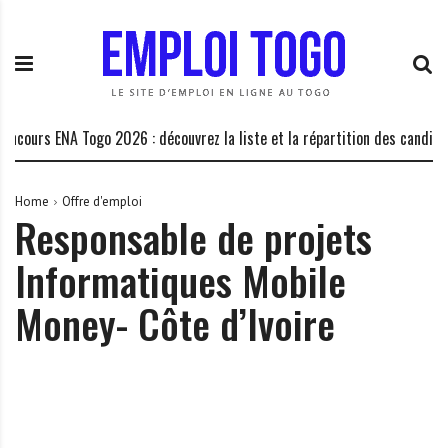
S
E
L
k
m
a
i
p
P
p
l
l
t
o
a
o
i
t
ncours ENA Togo 2026 : découvrez la liste et la répartition des candidats
c
T
e
o
o
f
n
g
o
Home
Offre d'emploi
Responsable de projets
t
o
r
e
.
m
Informatiques Mobile
n
I
e
t
N
d
Money- Côte d’Ivoire
F
e
O
s
o
p
p
o