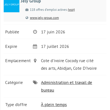
Jely Group
A
f
118 offres d’emploi actives
(voir)
r
www.jely-group.com
i
q
u
Publiée
17 juin 2026
e
Expire
17 juillet 2026
Emplacement
Cote d'ivoire Cocody rue cité
des arts, Abidjan, Cote D'Ivoire
Catégorie
Administration et travail de
bureau
Type d’offre
À plein temps