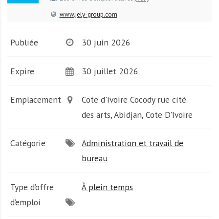
A
f
www.jely-group.com
r
i
Publiée
30 juin 2026
q
u
Expire
30 juillet 2026
e
Emplacement
Cote d'ivoire Cocody rue cité
des arts, Abidjan, Cote D'Ivoire
Catégorie
Administration et travail de
bureau
Type d’offre
À plein temps
d’emploi