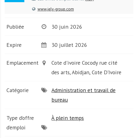
A
f
www.jely-group.com
r
i
Publiée
30 juin 2026
q
u
Expire
30 juillet 2026
e
Emplacement
Cote d'ivoire Cocody rue cité
des arts, Abidjan, Cote D'Ivoire
Catégorie
Administration et travail de
bureau
Type d’offre
À plein temps
d’emploi