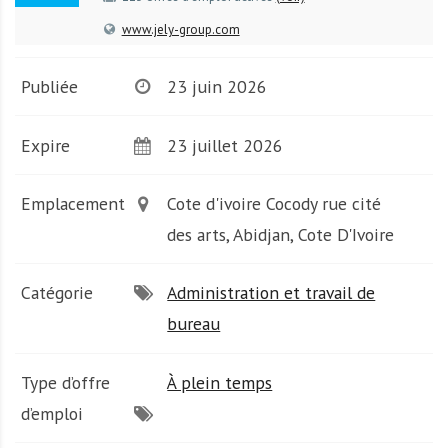
A
f
www.jely-group.com
r
i
Publiée
23 juin 2026
q
u
Expire
23 juillet 2026
e
Emplacement
Cote d'ivoire Cocody rue cité
des arts, Abidjan, Cote D'Ivoire
Catégorie
Administration et travail de
bureau
Type d’offre
À plein temps
d’emploi