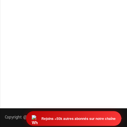
Copyright @ 2011-2026 | EmploiTogo.INFO. Tous droits réservés.
Rejoins +50k autres abonnés sur notre chaîne