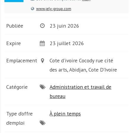
A
f
www.jely-group.com
r
i
Publiée
23 juin 2026
q
u
Expire
23 juillet 2026
e
Emplacement
Cote d'ivoire Cocody rue cité
des arts, Abidjan, Cote D'Ivoire
Catégorie
Administration et travail de
bureau
Type d’offre
À plein temps
d’emploi