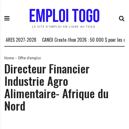
S
E
L
k
m
a
i
p
P
p
l
l
t
o
a
o
i
t
s ARES 2027-2028
CANEX Create-thon 2026 : 50 000 $ pour les créat
c
T
e
o
o
f
n
g
o
Home
Offre d'emploi
Directeur Financier
t
o
r
e
.
m
Industrie Agro
n
I
e
t
N
d
Alimentaire- Afrique du
F
e
O
s
Nord
o
p
p
o