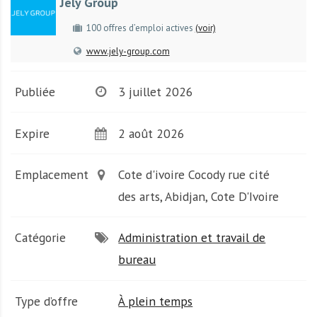
Jely Group
A
f
100 offres d’emploi actives
(voir)
r
www.jely-group.com
i
q
u
Publiée
3 juillet 2026
e
Expire
2 août 2026
Emplacement
Cote d'ivoire Cocody rue cité
des arts, Abidjan, Cote D'Ivoire
Catégorie
Administration et travail de
bureau
Type d’offre
À plein temps