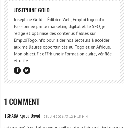
JOSEPHINE GOLD
Joséphine Gold – Éditrice Web, EmploiTogo.info
Passionnée par le marketing digital et le SEO, je
rédige et optimise des contenus fiables sur
EmploiTogo.info pour aider nos lecteurs à accéder
aux meilleures opportunités au Togo et en Afrique.
Mon objectif : offrir une information claire, vérifiée
et utile.
1 COMMENT
TCHABA Kprou David
T
23 JUIN 2026 AT 12 H 15 MIN
C
j’ai manqué à un telle opportunité qui me fais mal, juste parce