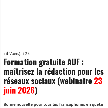
A
f
r
i
q
u
e
Vue(s):
923
Formation gratuite AUF :
maîtrisez la rédaction pour les
réseaux sociaux (webinaire
23
juin 2026
)
Bonne nouvelle pour tous les francophones en quête