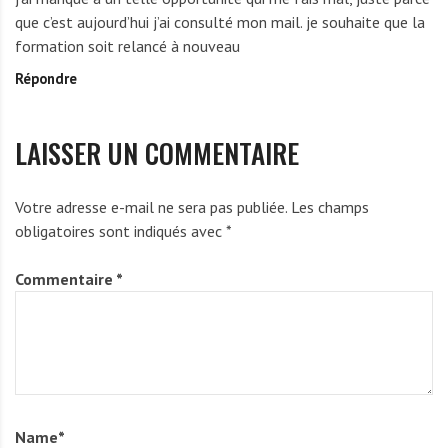
H
que c’est aujourd’hui j’ai consulté mon mail. je souhaite que la
A
formation soit relancé à nouveau
B
Répondre
A
K
p
LAISSER UN COMMENTAIRE
r
o
u
Votre adresse e-mail ne sera pas publiée.
Les champs
D
obligatoires sont indiqués avec
*
a
v
Commentaire
*
i
d
Name
*