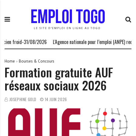
S
E
L
k
m
a
i
p
P
p
l
l
t
o
a
o
i
t
n froid-31/08/2026
L’Agence nationale pour l’emploi (ANPE) recrute-
c
T
e
o
o
f
n
g
o
Home
Bourses & Concours
Formation gratuite AUF
t
o
r
e
.
m
réseaux sociaux 2026
n
I
e
t
N
d
F
e
JOSEPHINE GOLD
14 JUIN 2026
O
s
o
p
p
o