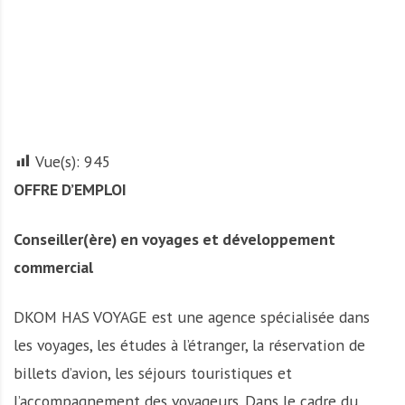
A
f
r
i
q
u
e
Vue(s):
945
OFFRE D’EMPLOI
Conseiller(ère) en voyages et développement
commercial
DKOM HAS VOYAGE est une agence spécialisée dans
les voyages, les études à l’étranger, la réservation de
billets d’avion, les séjours touristiques et
l’accompagnement des voyageurs. Dans le cadre du