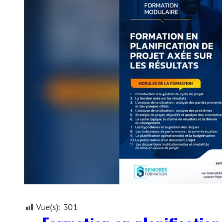
Vue(s):
301