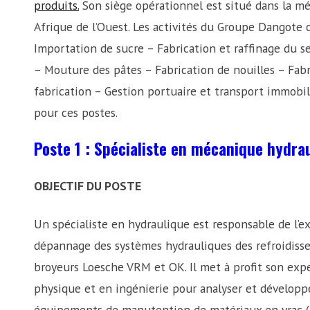
produits.
Son siège opérationnel est situé dans la mé
Afrique de l’Ouest. Les activités du Groupe Dangote
Importation de sucre – Fabrication et raffinage du se
– Mouture des pâtes – Fabrication de nouilles – Fabr
fabrication – Gestion portuaire et transport immobi
pour ces postes.
Poste 1 : Spécialiste en mécanique hydra
OBJECTIF DU POSTE
Un spécialiste en hydraulique est responsable de l’e
dépannage des systèmes hydrauliques des refroidisseu
broyeurs Loesche VRM et OK. Il met à profit son exp
physique et en ingénierie pour analyser et développe
équipements de manutention de matériaux en vrac (e