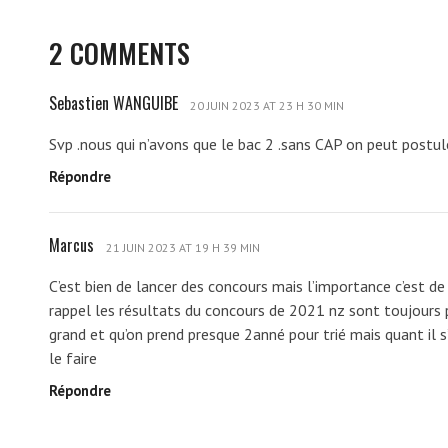
2 COMMENTS
Sebastien WANGUIBE
S
20 JUIN 2023 AT 23 H 30 MIN
e
Svp .nous qui n’avons que le bac 2 .sans CAP on peut postul
b
Répondre
a
s
t
Marcus
M
i
21 JUIN 2023 AT 19 H 39 MIN
a
e
C’est bien de lancer des concours mais l’importance c’est de 
r
n
rappel les résultats du concours de 2021 nz sont toujours
c
W
grand et qu’on prend presque 2anné pour trié mais quant il s
u
A
le faire
s
N
Répondre
G
U
I