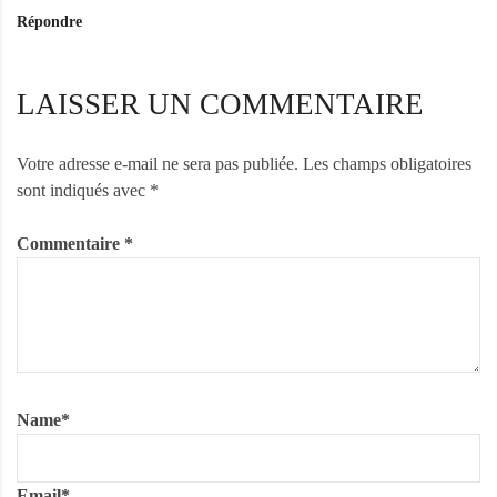
i
Répondre
I
K
O
LAISSER UN COMMENTAIRE
M
L
A
Votre adresse e-mail ne sera pas publiée.
Les champs obligatoires
V
sont indiqués avec
*
I
c
Commentaire
*
'
e
s
t
Name
*
Email
*