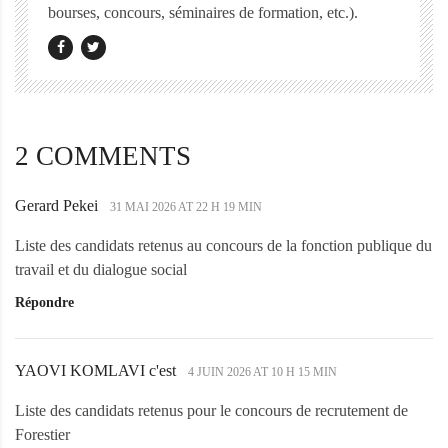
bourses, concours, séminaires de formation, etc.).
2 COMMENTS
Gerard Pekei
G
31 MAI 2026 AT 22 H 19 MIN
e
Liste des candidats retenus au concours de la fonction publique du
r
travail et du dialogue social
a
Répondre
r
d
P
YAOVI KOMLAVI c'est
Y
4 JUIN 2026 AT 10 H 15 MIN
e
A
k
Liste des candidats retenus pour le concours de recrutement de
O
e
Forestier
V