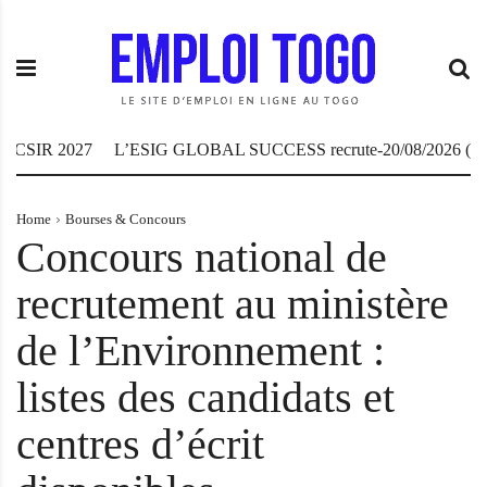
S
E
L
k
m
a
i
p
P
p
l
l
t
o
a
o
i
t
SIR 2027
L’ESIG GLOBAL SUCCESS recrute-20/08/2026 (04 pos
c
T
e
o
o
f
n
g
o
Home
Bourses & Concours
Concours national de
t
o
r
e
.
m
recrutement au ministère
n
I
e
t
N
d
de l’Environnement :
F
e
O
s
listes des candidats et
o
p
centres d’écrit
p
o