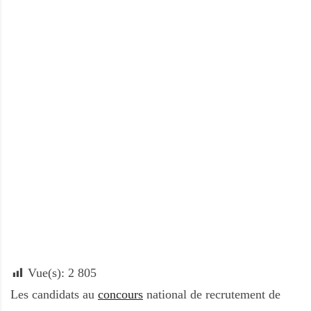
A
f
r
i
q
u
e
Vue(s):
2 805
Les candidats au
concours
national de recrutement de