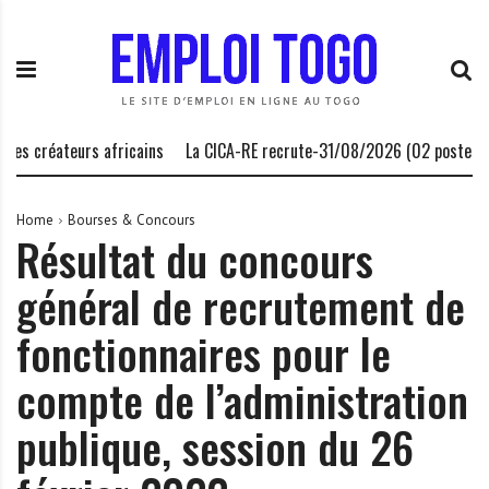
S
E
L
k
m
a
i
p
P
p
l
l
t
o
a
o
i
t
s créateurs africains
La CICA-RE recrute-31/08/2026 (02 postes)
c
T
e
o
o
f
n
g
o
Home
Bourses & Concours
Résultat du concours
t
o
r
e
.
m
général de recrutement de
n
I
e
t
N
d
fonctionnaires pour le
F
e
O
s
compte de l’administration
o
publique, session du 26
p
p
o