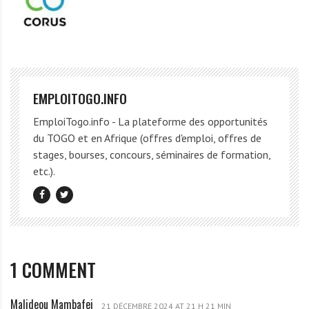
EMPLOITOGO.INFO
EmploiTogo.info - La plateforme des opportunités
du TOGO et en Afrique (offres d'emploi, offres de
stages, bourses, concours, séminaires de formation,
etc.).
1 COMMENT
Malideou Mambafei
M
21 DÉCEMBRE 2024 AT 21 H 21 MIN