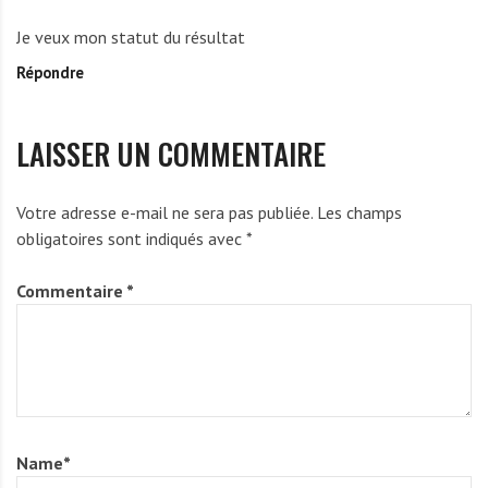
a
Je veux mon statut du résultat
l
Répondre
i
d
e
LAISSER UN COMMENTAIRE
o
u
M
Votre adresse e-mail ne sera pas publiée.
Les champs
a
obligatoires sont indiqués avec
*
m
b
Commentaire
*
a
f
e
i
Name
*