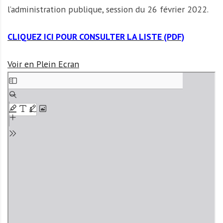
l’administration publique, session du 26 février 2022.
CLIQUEZ ICI POUR CONSULTER LA LISTE (PDF)
Voir en Plein Ecran
A
l
l
e
r
a
u
c
o
n