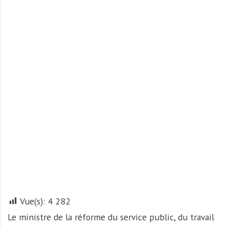
A
f
r
i
q
u
e
Vue(s):
4 282
Le ministre de la réforme du service public, du travail