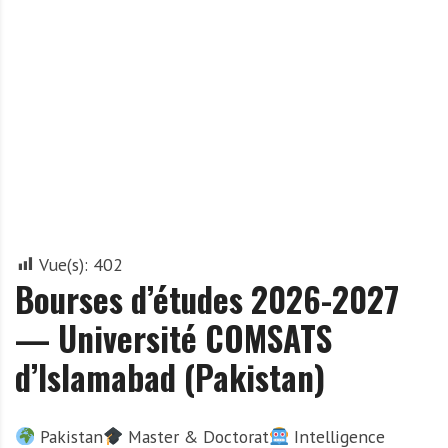
A
f
r
i
q
u
e
Vue(s):
402
Bourses d’études 2026-2027
— Université COMSATS
d’Islamabad (Pakistan)
Pakistan
Master & Doctorat
Intelligence