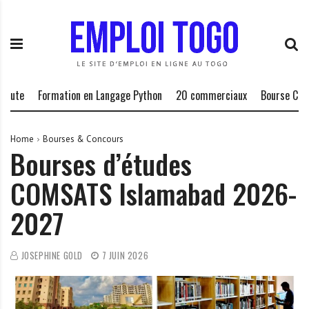
S
E
L
k
m
a
i
p
P
p
l
l
t
o
a
o
i
t
Formation en Langage Python
20 commerciaux
Bourse Chevening-
c
T
e
o
o
f
n
g
o
Home
Bourses & Concours
Bourses d’études
t
o
r
e
.
m
COMSATS Islamabad 2026-
n
I
e
t
N
d
2027
F
e
O
s
o
JOSEPHINE GOLD
7 JUIN 2026
p
p
o