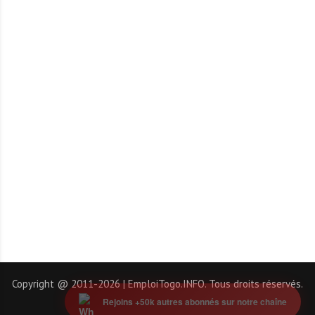
Copyright @ 2011-2026 | EmploiTogo.INFO. Tous droits réservés.
Rejoins +50k autres abonnés sur notre chaîne