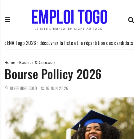
S
E
L
k
m
a
i
p
P
p
l
l
t
o
a
o
i
t
A Togo 2026 : découvrez la liste et la répartition des candidats dans les
c
T
e
o
o
f
n
g
o
Home
Bourses & Concours
Bourse Pollicy 2026
t
o
r
e
.
m
n
I
e
JOSEPHINE GOLD
16 JUIN 2026
t
N
d
F
e
O
s
o
p
p
o