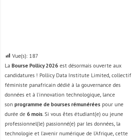
A
f
r
i
q
u
e
Vue(s):
187
La
Bourse Pollicy 2026
est désormais ouverte aux
candidatures ! Pollicy Data Institute Limited, collectif
féministe panafricain dédié à la gouvernance des
données et à l’innovation technologique, lance
son
programme de bourses rémunérées
pour une
durée de
6 mois
. Si vous êtes étudiant(e) ou jeune
professionnel(le) passionné(e) par les données, la
technologie et l’avenir numérique de l’Afrique, cette