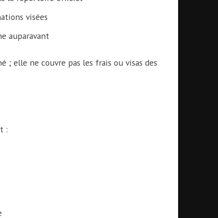
mations visées
me auparavant
; elle ne couvre pas les frais ou visas des
 :
e