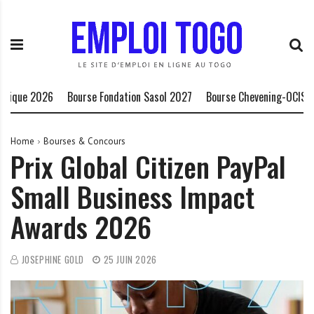
S
E
L
k
m
a
i
p
P
p
l
l
t
o
a
o
i
t
 2026
Bourse Fondation Sasol 2027
Bourse Chevening-OCIS 2027/2
c
T
e
o
o
f
n
g
o
Home
Bourses & Concours
Prix Global Citizen PayPal
t
o
r
e
.
m
Small Business Impact
n
I
e
t
N
d
Awards 2026
F
e
O
s
o
JOSEPHINE GOLD
25 JUIN 2026
p
p
o