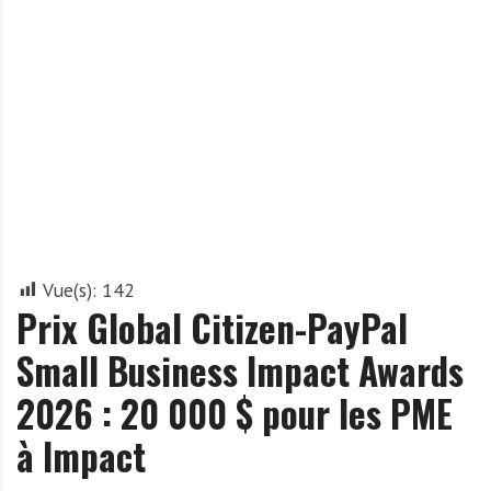
A
f
r
i
q
u
e
Vue(s):
142
Prix Global Citizen-PayPal
Small Business Impact Awards
2026 : 20 000 $ pour les PME
à Impact