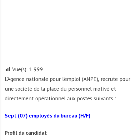
A
f
r
i
q
u
e
Vue(s):
1 999
L’Agence nationale pour l’emploi (ANPE), recrute pour
une société de la place du personnel motivé et
directement opérationnel aux postes suivants :
Sept (07) employés du bureau (H/F)
Profil du candidat