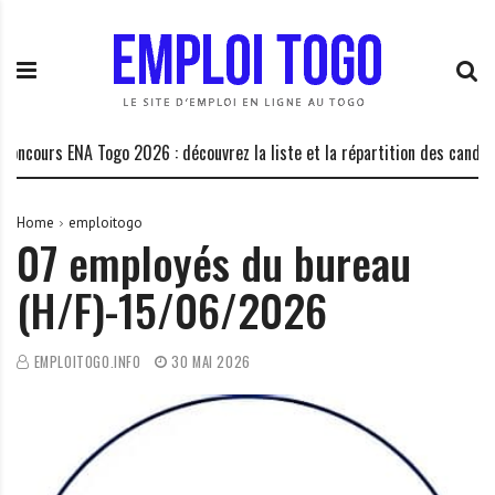
S
E
L
k
m
a
i
p
P
p
l
l
t
o
a
o
i
t
ncours ENA Togo 2026 : découvrez la liste et la répartition des candidats
c
T
e
o
o
f
n
g
o
Home
emploitogo
07 employés du bureau
t
o
r
e
.
m
(H/F)-15/06/2026
n
I
e
t
N
d
F
e
EMPLOITOGO.INFO
30 MAI 2026
O
s
o
p
p
o