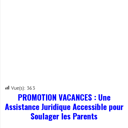
A
f
r
i
q
u
e
Vue(s):
363
PROMOTION VACANCES : Une
Assistance Juridique Accessible pour
Soulager les Parents