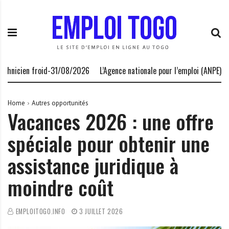
S
E
L
k
m
a
i
p
P
p
l
l
t
o
a
o
i
t
icien froid-31/08/2026
L’Agence nationale pour l’emploi (ANPE) recr
c
T
e
o
o
f
n
g
o
Home
Autres opportunités
Vacances 2026 : une offre
t
o
r
e
.
m
spéciale pour obtenir une
n
I
e
t
N
d
assistance juridique à
F
e
O
s
moindre coût
o
p
EMPLOITOGO.INFO
3 JUILLET 2026
p
o