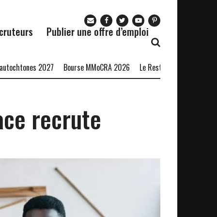
cruteurs
Publier une offre d’emploi
htones 2027
Bourse MMoCRA 2026
Le Restaurant Zaza recrute
F
ace recrute