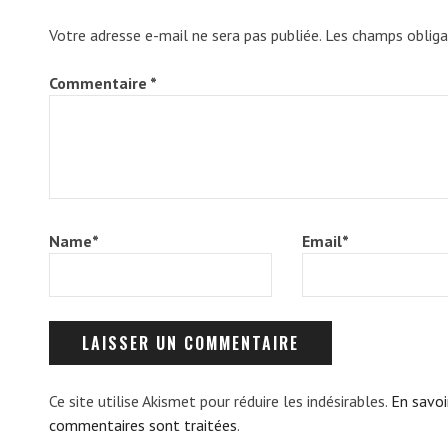
A
T
Votre adresse e-mail ne sera pas publiée.
Les champs obliga
I
S
Commentaire
*
E
N
A
Name
*
Email
*
Ce site utilise Akismet pour réduire les indésirables.
En savoi
commentaires sont traitées
.