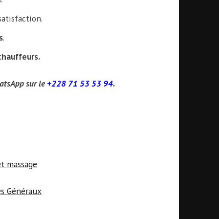
atisfaction.
s
.
chauffeurs.
hatsApp sur le
+228 71 53 53 94
.
et massage
es Généraux