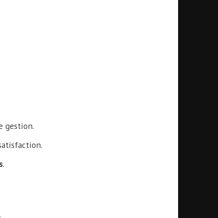
 gestion.
atisfaction.
s
.
s
.