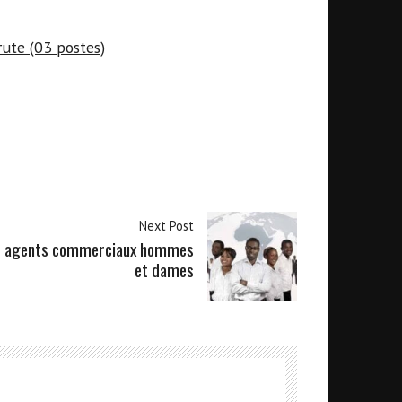
rute (03 postes)
Next Post
 agents commerciaux hommes
et dames