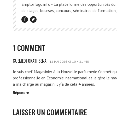
EmploiTogo.info - La plateforme des opportunités du T
de stages, bourses, concours, séminaires de formation, 
1 COMMENT
GUEMEDI OKATI SENA
G
12 MAI 2026 AT 10 H 21 MIN
U
Je suis chef Magasinier à la Nouvelle parfumerie Cosmétiq
E
professionnelle en Économie international et je gère le mag
M
à ma charge au magasin il y ‘a de cela 4 années.
E
Répondre
D
I
O
LAISSER UN COMMENTAIRE
K