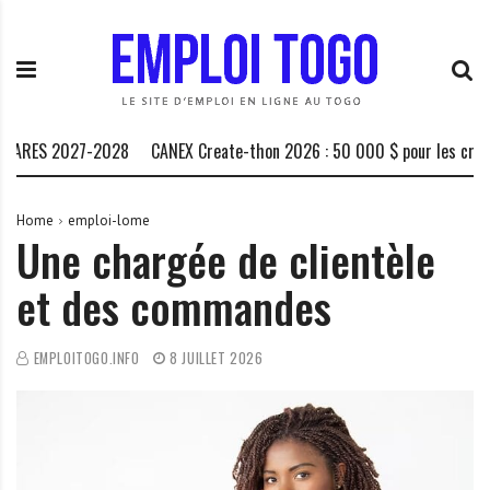
S
E
L
k
m
a
i
p
P
p
l
l
t
o
a
o
i
t
ARES 2027-2028
CANEX Create-thon 2026 : 50 000 $ pour les créateu
c
T
e
o
o
f
n
g
o
Home
emploi-lome
Une chargée de clientèle
t
o
r
e
.
m
et des commandes
n
I
e
t
N
d
F
e
EMPLOITOGO.INFO
8 JUILLET 2026
O
s
o
p
p
o