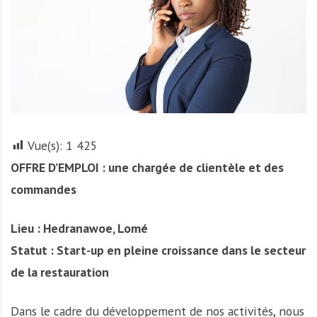
r
t
u
n
i
t
é
s
Vue(s):
1 425
a
OFFRE D’EMPLOI : une chargée de clientèle et des
u
T
commandes
O
G
Lieu : Hedranawoe, Lomé
O
Statut : Start-up en pleine croissance dans le secteur
e
t
de la restauration
e
n
Dans le cadre du développement de nos activités, nous