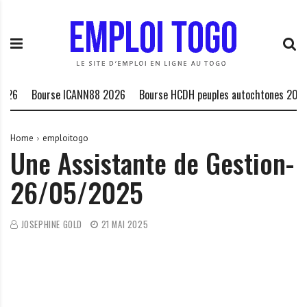
S
E
L
k
m
a
i
p
P
p
l
l
t
o
a
o
i
t
26
Bourse ICANN88 2026
Bourse HCDH peuples autochtones 2027
c
T
e
o
o
f
n
g
o
Home
emploitogo
Une Assistante de Gestion-
t
o
r
e
.
m
26/05/2025
n
I
e
t
N
d
F
e
JOSEPHINE GOLD
21 MAI 2025
O
s
o
p
p
o