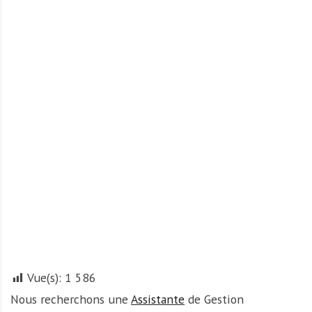
r
t
u
n
i
t
é
s
a
u
T
O
G
O
e
t
Vue(s):
1 586
e
n
Nous recherchons une
Assistante
de Gestion