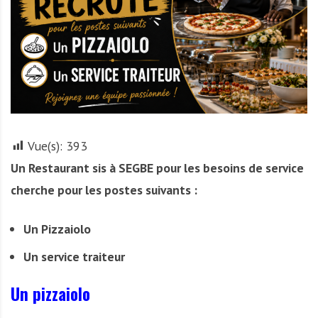
r
t
u
n
i
t
é
s
Vue(s):
393
a
Un Restaurant sis à SEGBE pour les besoins de service
u
T
cherche pour les postes suivants :
O
G
Un Pizzaiolo
O
e
Un service traiteur
t
e
Un pizzaiolo
n