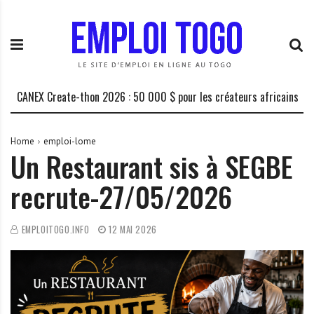
S
E
L
k
m
a
i
p
P
p
l
l
t
o
a
o
i
t
CANEX Create-thon 2026 : 50 000 $ pour les créateurs africains
La 
c
T
e
o
o
f
n
g
o
Home
emploi-lome
Un Restaurant sis à SEGBE
t
o
r
e
.
m
recrute-27/05/2026
n
I
e
t
N
d
F
e
EMPLOITOGO.INFO
12 MAI 2026
O
s
o
p
p
o