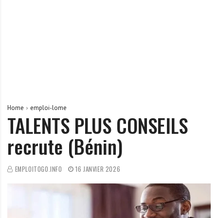
r
t
u
n
i
t
é
s
a
Home
emploi-lome
u
TALENTS PLUS CONSEILS
T
recrute (Bénin)
O
G
O
EMPLOITOGO.INFO
16 JANVIER 2026
e
t
e
n