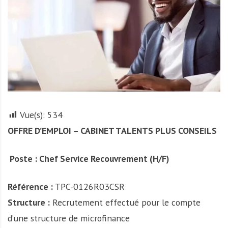
A
f
r
i
q
u
e
Vue(s):
534
OFFRE D’EMPLOI – CABINET TALENTS PLUS CONSEILS
Poste : Chef Service Recouvrement (H/F)
Référence :
TPC-0126R03CSR
Structure :
Recrutement effectué pour le compte
d’une structure de microfinance