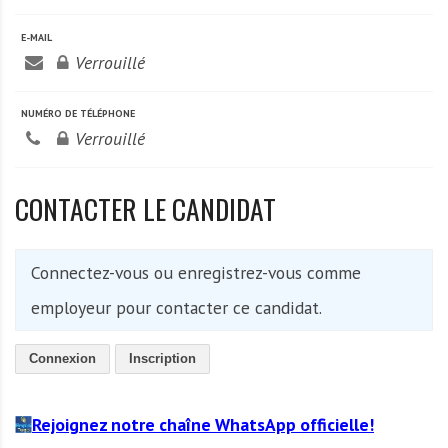
A
f
E-MAIL
r
Verrouillé
i
q
NUMÉRO DE TÉLÉPHONE
u
Verrouillé
e
CONTACTER LE CANDIDAT
Connectez-vous ou enregistrez-vous comme
employeur pour contacter ce candidat.
Connexion
Inscription
Rejoignez notre chaîne WhatsApp officielle!