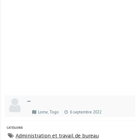
r
t
u
n
i
t
é
s
a
u
T
O
G
—
O
e
Lome, Togo
6 septembre 2022
t
e
CATÉGORIE
n
Administration et travail de bureau