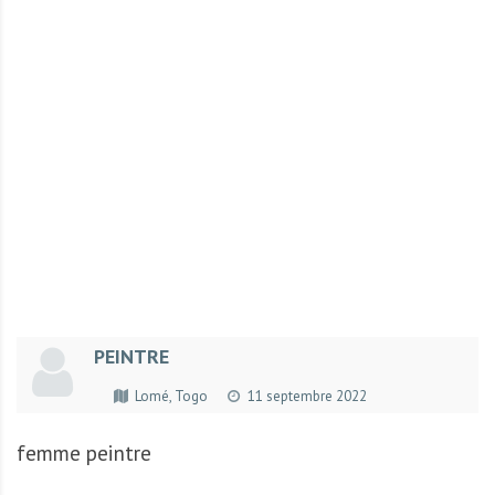
r
t
u
n
i
t
é
s
a
u
T
O
G
PEINTRE
O
e
Lomé, Togo
11 septembre 2022
t
e
femme peintre
n