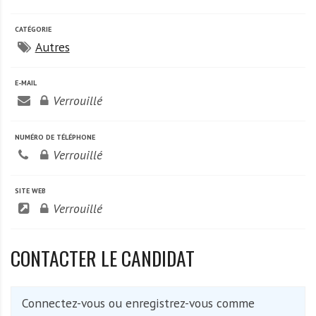
A
f
CATÉGORIE
r
Autres
i
q
E-MAIL
u
Verrouillé
e
NUMÉRO DE TÉLÉPHONE
Verrouillé
SITE WEB
Verrouillé
CONTACTER LE CANDIDAT
Connectez-vous ou enregistrez-vous comme