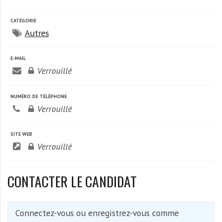
A
f
CATÉGORIE
r
Autres
i
q
E-MAIL
u
Verrouillé
e
NUMÉRO DE TÉLÉPHONE
Verrouillé
SITE WEB
Verrouillé
CONTACTER LE CANDIDAT
Connectez-vous ou enregistrez-vous comme