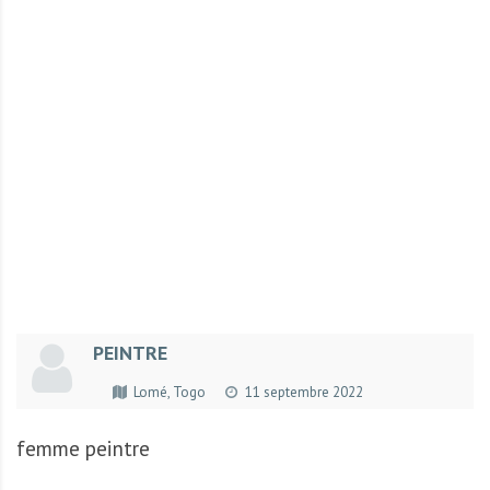
r
t
u
n
i
t
é
s
a
u
T
O
G
PEINTRE
O
e
Lomé, Togo
11 septembre 2022
t
e
femme peintre
n