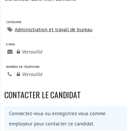
A
f
r
i
CATÉGORIE
Administration et travail de bureau
q
u
e
E-MAIL
Verrouillé
NUMÉRO DE TÉLÉPHONE
Verrouillé
CONTACTER LE CANDIDAT
Connectez-vous ou enregistrez-vous comme
employeur pour contacter ce candidat.