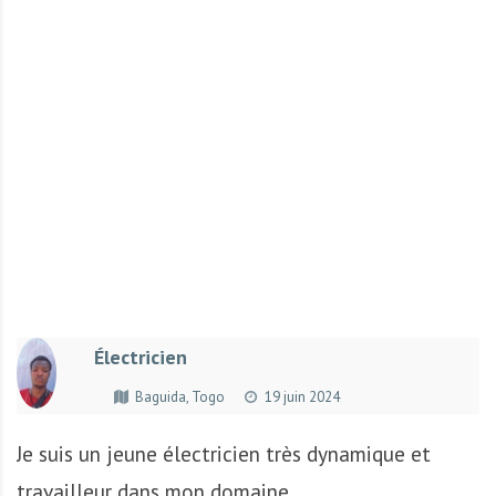
r
t
u
n
i
t
é
s
a
u
T
O
G
Électricien
O
e
Baguida, Togo
19 juin 2024
t
e
Je suis un jeune électricien très dynamique et
n
travailleur dans mon domaine