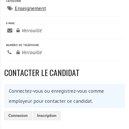
A
CATÉGORIE
f
Enseignement
r
i
E-MAIL
q
Verrouillé
u
e
NUMÉRO DE TÉLÉPHONE
Verrouillé
CONTACTER LE CANDIDAT
Connectez-vous ou enregistrez-vous comme
employeur pour contacter ce candidat.
Connexion
Inscription