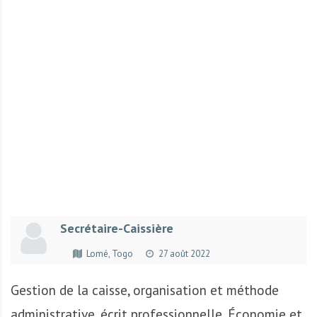
r
t
u
n
i
t
é
s
a
u
T
O
G
Secrétaire-Caissière
O
e
Lomé, Togo
27 août 2022
t
e
Gestion de la caisse, organisation et méthode
n
administrative, écrit professionnelle, Économie et