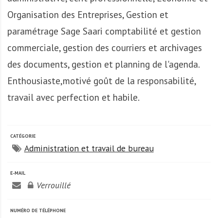
A
f
Organisation des Entreprises, Gestion et
r
paramétrage Sage Saari comptabilité et gestion
i
commerciale, gestion des courriers et archivages
q
u
des documents, gestion et planning de l'agenda.
e
Enthousiaste,motivé goût de la responsabilité,
travail avec perfection et habile.
CATÉGORIE
Administration et travail de bureau
E-MAIL
Verrouillé
NUMÉRO DE TÉLÉPHONE