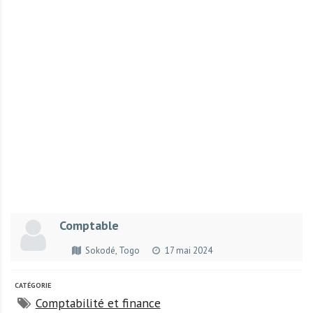
r
t
u
n
i
t
é
s
a
u
T
O
G
Comptable
O
e
Sokodé, Togo
17 mai 2024
t
e
CATÉGORIE
n
Comptabilité et finance