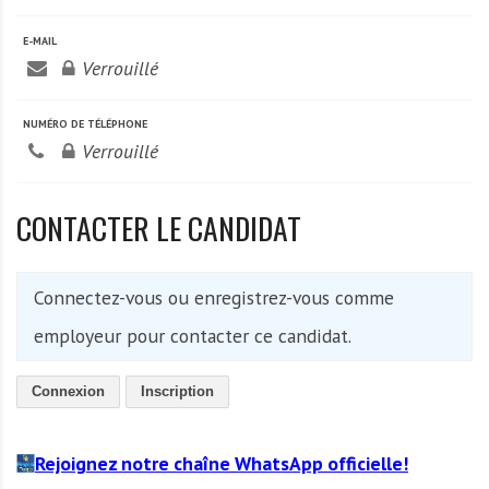
A
f
E-MAIL
r
Verrouillé
i
q
NUMÉRO DE TÉLÉPHONE
u
Verrouillé
e
CONTACTER LE CANDIDAT
Connectez-vous ou enregistrez-vous comme
employeur pour contacter ce candidat.
Connexion
Inscription
Rejoignez notre chaîne WhatsApp officielle!