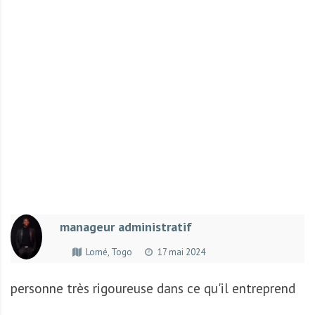
r
t
u
n
i
t
é
s
a
u
T
O
G
manageur administratif
O
e
Lomé, Togo
17 mai 2024
t
e
personne très rigoureuse dans ce qu'il entreprend
n