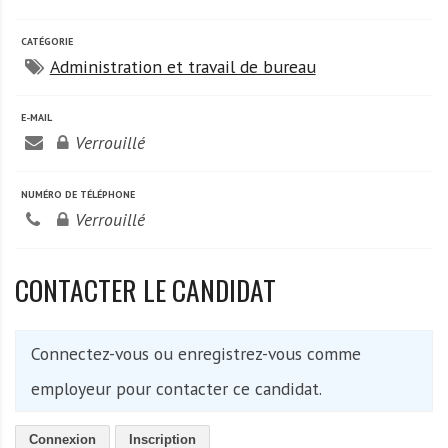
A
f
CATÉGORIE
r
Administration et travail de bureau
i
q
E-MAIL
u
Verrouillé
e
NUMÉRO DE TÉLÉPHONE
Verrouillé
CONTACTER LE CANDIDAT
Connectez-vous ou enregistrez-vous comme
employeur pour contacter ce candidat.
Connexion
Inscription