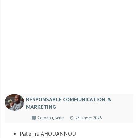
r
t
u
n
i
t
é
s
a
u
T
O
G
RESPONSABLE COMMUNICATION &
O
MARKETING
e
t
Cotonou, Benin
23 janvier 2026
e
n
Paterne AHOUANNOU