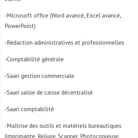
A
f
-Microsoft office (Word avancé, Excel avancé,
r
i
PowerPoint)
q
u
-Rédaction administratives et professionnelles
e
-Comptabilité générale
-Saari gestion commerciale
-Saari saisie de caisse décentralisé
-Saari comptabilité
-Maîtrise des outils et matériels bureautiques
(imprimante, Reliure, Scanner, Photocopieuse,