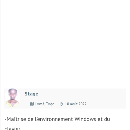
r
t
u
n
i
t
é
s
a
u
T
O
G
Stage
O
e
Lomé, Togo
18 août 2022
t
e
-Maîtrise de l'environnement Windows et du
n
clavier