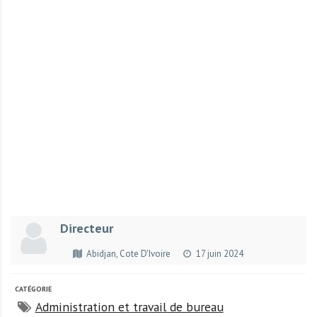
r
t
u
n
i
t
é
s
a
u
T
O
G
Directeur
O
e
Abidjan, Cote D'Ivoire
17 juin 2024
t
e
CATÉGORIE
n
Administration et travail de bureau