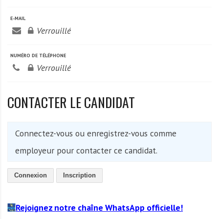
A
f
E-MAIL
r
Verrouillé
i
q
NUMÉRO DE TÉLÉPHONE
u
Verrouillé
e
CONTACTER LE CANDIDAT
Connectez-vous ou enregistrez-vous comme
employeur pour contacter ce candidat.
Connexion
Inscription
Rejoignez notre chaîne WhatsApp officielle!