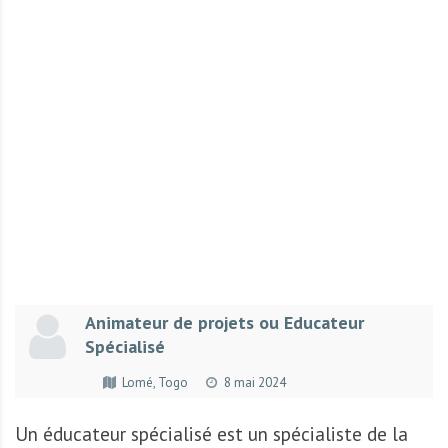
r
t
u
n
i
t
é
s
a
u
T
O
G
Animateur de projets ou Educateur
O
Spécialisé
e
t
Lomé, Togo
8 mai 2024
e
n
Un éducateur spécialisé est un spécialiste de la