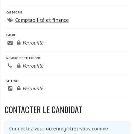
A
f
CATÉGORIE
r
Comptabilité et finance
i
q
E-MAIL
u
Verrouillé
e
NUMÉRO DE TÉLÉPHONE
Verrouillé
SITE WEB
Verrouillé
CONTACTER LE CANDIDAT
Connectez-vous ou enregistrez-vous comme