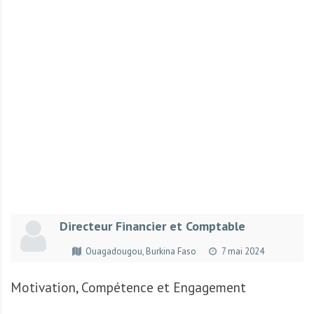
r
t
u
n
i
t
é
s
a
u
T
O
G
Directeur Financier et Comptable
O
e
Ouagadougou, Burkina Faso
7 mai 2024
t
e
Motivation, Compétence et Engagement
n