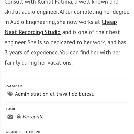
Consult with Komal Fatima, a well-known and
A
f
skilful audio engineer. After completing her degree
r
in Audio Engineering, she now works at
Cheap
i
q
Naat Recording Studio
and is one of their best
u
engineer. She is so dedicated to her work, and has
e
3 years of experience. You can find her with her
family during her vacations.
CATÉGORIE
Administration et travail de bureau
E-MAIL
Verrouillé
NUMÉRO DE TÉLÉPHONE