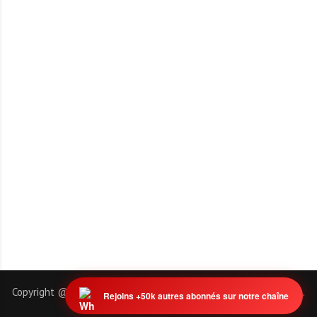
Copyright @ 2011-2026 | EmploiTogo.INFO. Tous droits réservés.
Rejoins +50k autres abonnés sur notre chaîne